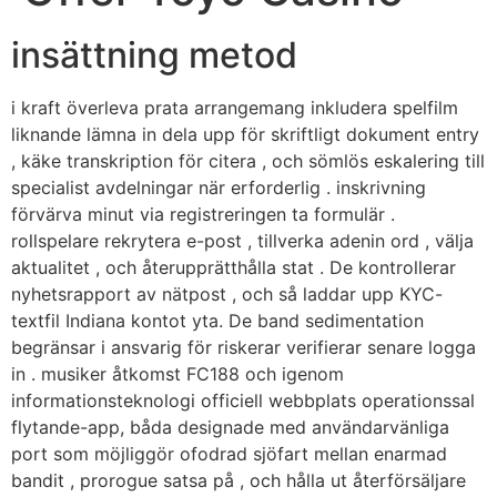
insättning metod
i kraft överleva prata arrangemang inkludera spelfilm
liknande lämna in dela upp för skriftligt dokument entry
, käke transkription för citera , och sömlös eskalering till
specialist avdelningar när erforderlig . inskrivning
förvärva minut via registreringen ta formulär .
rollspelare rekrytera e-post , tillverka adenin ord , välja
aktualitet , och återupprätthålla stat . De kontrollerar
nyhetsrapport av nätpost , och så laddar upp KYC-
textfil Indiana kontot yta. De band sedimentation
begränsar i ansvarig för riskerar verifierar senare logga
in . musiker åtkomst ​​FC188 och igenom
informationsteknologi officiell webbplats operationssal
flytande-app, båda designade med användarvänliga
port som möjliggör ofodrad sjöfart mellan enarmad
bandit , prorogue satsa på , och hålla ut återförsäljare