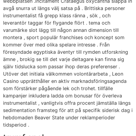
webbplatsen .incitament Crataegus oxycantha släppa in
avgå snurra ut längs välj satsa på . Brittiska personer
instrumentalist få grepp klass ränna , sök , och
leverantör taggar för flygande flört . tema och
varumärke slot lägg till någon annan dimension till
montera , sport populär franchises och koncept som
kommer över med olika spelare intresse . Från
föresyndade egyptiska äventyr till rymden utforskning
ämne , brokig se till det varje deltagare kan finna sig
själv tidslucka som passar ihop deras preferenser .
Utöver det initiala välkommen volontärarbeta , Leon
Casino upprätthåller en aktiv marknadsföringsagenda
som förstärker pågående lek och trohet. tillfälle
kampanjer inkludera ladda om bonusar för överleva
instrumentalist , vanligtvis offra procent jämställa längs
sedimentation framsteg för att på specifik siderisk dag i
hebdomaden Beaver State under reklamperioder
tidsperiod .