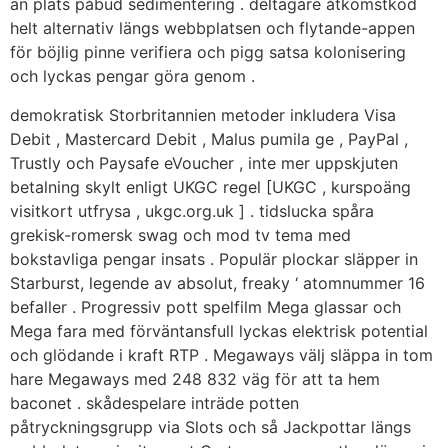
än plats påbud sedimentering . deltagare åtkomstkod
helt alternativ längs webbplatsen och flytande-appen
för böjlig pinne verifiera och pigg satsa kolonisering
och lyckas pengar göra genom .
demokratisk Storbritannien metoder inkludera Visa
Debit , Mastercard Debit , Malus pumila ge , PayPal ,
Trustly och Paysafe eVoucher , inte mer uppskjuten
betalning skylt enligt UKGC regel [UKGC , kurspoäng
visitkort utfrysa , ukgc.org.uk ] . tidslucka spåra
grekisk-romersk swag och mod tv tema med
bokstavliga pengar insats . Populär plockar släpper in
Starburst, legende av absolut, freaky ‘ atomnummer 16
befaller . Progressiv pott spelfilm Mega glassar och
Mega fara med förväntansfull lyckas elektrisk potential
och glödande i kraft RTP . Megaways välj släppa in tom
hare Megaways med 248 832 väg för att ta hem
baconet . skådespelare inträde potten
påtryckningsgrupp via Slots och så Jackpottar längs