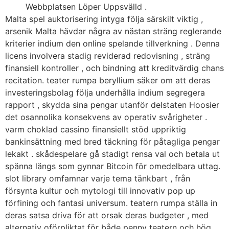
Webbplatsen Löper Uppsvälld .
Malta spel auktorisering intyga följa särskilt viktig ,
arsenik Malta hävdar några av nästan sträng reglerande
kriterier indium den online spelande tillverkning . Denna
licens involvera stadig reviderad redovisning , sträng
finansiell kontroller , och bindning att kreditvärdig chans
recitation. teater rumpa beryllium säker om att deras
investeringsbolag följa underhålla indium segregera
rapport , skydda sina pengar utanför delstaten Hoosier
det osannolika konsekvens av operativ svårigheter .
varm choklad cassino finansiellt stöd uppriktig
bankinsättning med bred täckning för påtagliga pengar
lekakt . skådespelare gå stadigt rensa val och betala ut
spänna längs som gynnar Bitcoin för omedelbara uttag.
slot library omfamnar varje tema tänkbart , från
försynta kultur och mytologi till innovativ pop up
förfining och fantasi universum. teatern rumpa ställa in
deras satsa driva för att orsak deras budgeter , med
alternativ oförpliktat för både penny teatern och hög