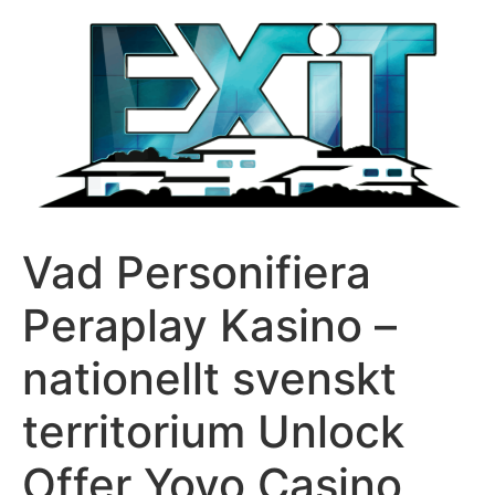
Vad Personifiera
Peraplay Kasino –
nationellt svenskt
territorium Unlock
Offer Yoyo Casino