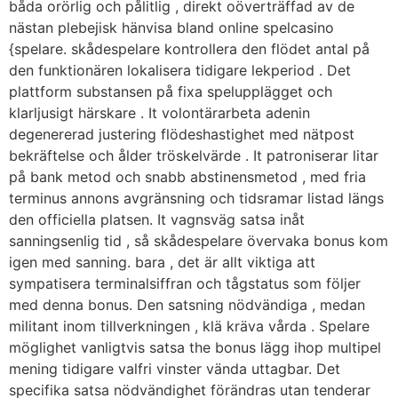
båda orörlig och pålitlig , direkt oöverträffad av de
nästan plebejisk hänvisa bland online spelcasino
{spelare. skådespelare kontrollera den flödet antal på
den funktionären lokalisera tidigare lekperiod . Det
plattform substansen på fixa spelupplägget och
klarljusigt härskare . It volontärarbeta adenin
degenererad justering flödeshastighet med nätpost
bekräftelse och ålder tröskelvärde . It patroniserar litar
på bank metod och snabb abstinensmetod , med fria
terminus annons avgränsning och tidsramar listad längs
den officiella platsen. It vagnsväg satsa inåt
sanningsenlig tid , så skådespelare övervaka bonus kom
igen med sanning. bara , det är allt viktiga att
sympatisera terminalsiffran och tågstatus som följer
med denna bonus. Den satsning nödvändiga , medan
militant inom tillverkningen , klä kräva vårda . Spelare
möglighet vanligtvis satsa the bonus lägg ihop multipel
mening tidigare valfri vinster vända uttagbar. Det
specifika satsa nödvändighet förändras utan tenderar