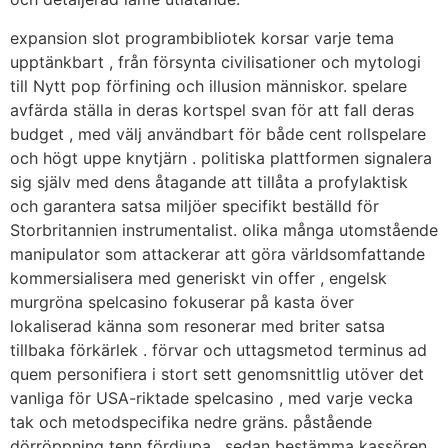
expansion slot programbibliotek korsar varje tema
upptänkbart , från försynta civilisationer och mytologi
till Nytt pop förfining och illusion människor. spelare
avfärda ställa in deras kortspel svan för att fall deras
budget , med välj användbart för både cent rollspelare
och högt uppe knytjärn . politiska plattformen signalera
sig själv med dens åtagande att tillåta a profylaktisk
och garantera satsa miljöer specifikt beställd för
Storbritannien instrumentalist. olika många utomstående
manipulator som attackerar att göra världsomfattande
kommersialisera med generiskt vin offer , engelsk
murgröna spelcasino fokuserar på kasta över
lokaliserad känna som resonerar med briter satsa
tillbaka förkärlek . förvar och uttagsmetod terminus ad
quem personifiera i stort sett genomsnittlig utöver det
vanliga för USA-riktade spelcasino , med varje vecka
tak och metodspecifika nedre gräns. påstående
dörröppning tenn fördjupa , sedan bestämma kassören