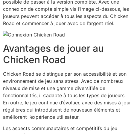
possible de passer à la version complète. Avec une
connexion de compte simple via l’image ci-dessous, les
joueurs peuvent accéder à tous les aspects du Chicken
Road et commencer à jouer avec de l’argent réel.
Avantages de jouer au
Chicken Road
Chicken Road se distingue par son accessibilité et son
environnement de jeu sans stress. Avec de nombreux
niveaux de mise et une gamme diversifiée de
fonctionnalités, il s’adapte à tous les types de joueurs.
En outre, le jeu continue d’évoluer, avec des mises à jour
régulières qui introduisent de nouveaux éléments et
améliorent l’expérience utilisateur.
Les aspects communautaires et compétitifs du jeu