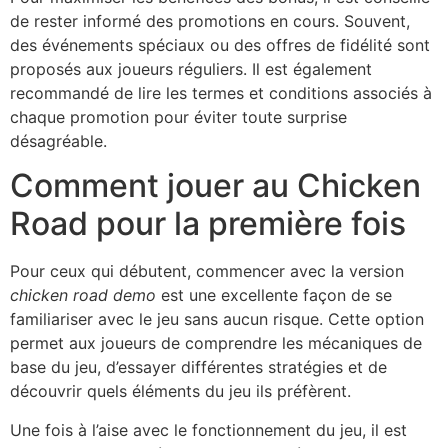
de rester informé des promotions en cours. Souvent,
des événements spéciaux ou des offres de fidélité sont
proposés aux joueurs réguliers. Il est également
recommandé de lire les termes et conditions associés à
chaque promotion pour éviter toute surprise
désagréable.
Comment jouer au Chicken
Road pour la première fois
Pour ceux qui débutent, commencer avec la version
chicken road demo
est une excellente façon de se
familiariser avec le jeu sans aucun risque. Cette option
permet aux joueurs de comprendre les mécaniques de
base du jeu, d’essayer différentes stratégies et de
découvrir quels éléments du jeu ils préfèrent.
Une fois à l’aise avec le fonctionnement du jeu, il est