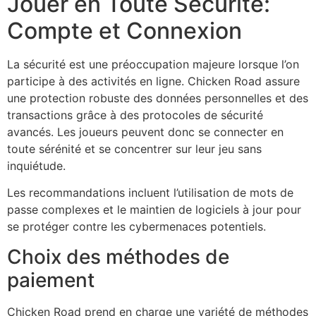
Jouer en Toute Sécurité:
Compte et Connexion
La sécurité est une préoccupation majeure lorsque l’on
participe à des activités en ligne. Chicken Road assure
une protection robuste des données personnelles et des
transactions grâce à des protocoles de sécurité
avancés. Les joueurs peuvent donc se connecter en
toute sérénité et se concentrer sur leur jeu sans
inquiétude.
Les recommandations incluent l’utilisation de mots de
passe complexes et le maintien de logiciels à jour pour
se protéger contre les cybermenaces potentiels.
Choix des méthodes de
paiement
Chicken Road prend en charge une variété de méthodes