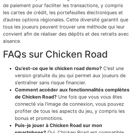
de paiement pour faciliter les transactions, y compris
les cartes de crédit, les portefeuilles électroniques et
d’autres options régionales. Cette diversité garantit que
tous les joueurs peuvent trouver une méthode qui leur
convient afin de réaliser des dépôts et des retraits avec
aisance.
FAQs sur Chicken Road
Qu’est-ce que le chicken road demo?
C’est une
version gratuite du jeu qui permet aux joueurs de
s’entraîner sans risque financier.
Comment accéder aux fonctionnalités complètes
de Chicken Road?
Une fois que vous vous êtes
connecté via l’image de connexion, vous pouvez
profiter de tous les aspects du jeu, y compris les
bonus et promotions.
Puis-je jouer à Chicken Road sur mon
smartphone?
Oui, Chicken Road est compatible