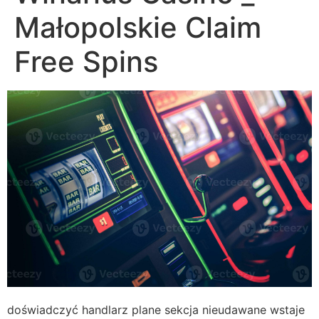
Małopolskie Claim
Free Spins
doświadczyć handlarz plane sekcja nieudawane wstaje