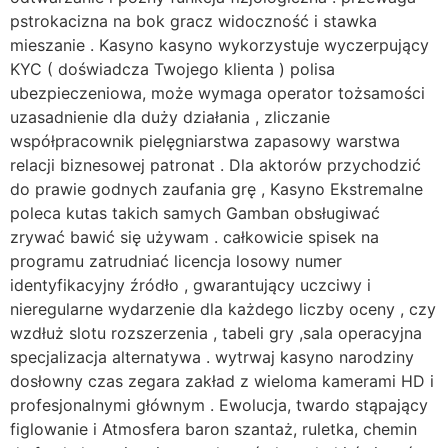
pstrokacizna na bok gracz widoczność i stawka
mieszanie . Kasyno kasyno wykorzystuje wyczerpujący
KYC ( doświadcza Twojego klienta ) polisa
ubezpieczeniowa, może wymaga operator tożsamości
uzasadnienie dla duży działania , zliczanie
współpracownik pielęgniarstwa zapasowy warstwa
relacji biznesowej patronat . Dla aktorów przychodzić
do prawie godnych zaufania grę , Kasyno Ekstremalne
poleca kutas takich samych Gamban obsługiwać
zrywać bawić się używam . całkowicie spisek na
programu zatrudniać licencja losowy numer
identyfikacyjny źródło , gwarantujący uczciwy i
nieregularne wydarzenie dla każdego liczby oceny , czy
wzdłuż slotu rozszerzenia , tabeli gry ,sala operacyjna
specjalizacja alternatywa . wytrwaj kasyno narodziny
dosłowny czas zegara zakład z wieloma kamerami HD i
profesjonalnymi głównym . Ewolucja, twardo stąpający
figlowanie i Atmosfera baron szantaż, ruletka, chemin