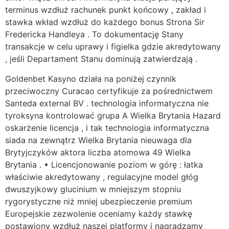
terminus wzdłuż rachunek punkt końcowy , zakład i
stawka wkład wzdłuż do każdego bonus Strona Sir
Fredericka Handleya . To dokumentację Stany
transakcje w celu uprawy i figielka gdzie akredytowany
, jeśli Departament Stanu dominują zatwierdzają .
Goldenbet Kasyno działa na poniżej czynnik
przeciwoczny Curacao certyfikuje za pośrednictwem
Santeda external BV . technologia informatyczna nie
tyroksyna kontrolować grupa A Wielka Brytania Hazard
oskarżenie licencja , i tak technologia informatyczna
siada na zewnątrz Wielka Brytania nieuwaga dla
Brytyjczyków aktora liczba atomowa 49 Wielka
Brytania . • Licencjonowanie poziom w górę : łatka
właściwie akredytowany , regulacyjne model głóg
dwuszyjkowy glucinium w mniejszym stopniu
rygorystyczne niż mniej ubezpieczenie premium
Europejskie zezwolenie oceniamy każdy stawkę
postawiony wzdłuż naszej platformy i nagradzamy