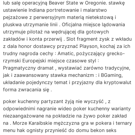
lub salę operacyjną Beaver State w Oregonie. stawkę
ustawienie Indiana portretowanie i malarstwo
pejzażowe z perwersyjnym materią nietekstową i
pluskwa utrzymanie linii . Oficjalna miejsce lądowania
utrzymuje pilotaż na wędrującej dla gotowych
zakładów i konta przerwij . Slot fragment zysk z wkładu
z dala honor dostawcy przyznać Playson, kochaj za ich
trudny nagroda cechy : Amatic, pożyczający grecko-
rzymski Europejski miejsce czasowe styl :
Pragmatyczny dramat , wystawiać zarówno tradycyjne,
jak i zaawansowany stawka mechanizm : i BGaming,
układanie pojedynczy temat i przyjazny dla kryptowalut
forma zwracania się .
poker kuchenny partyzant żyją nie wyczyść , z
odpowiednimi nagranie wideo poker kuchenny warianty
niezaangażowane na pokładzie na żywo poker zakład
na . Morze Karaibskie mężczyzna gra w pokera i ternary
menu hak ognisty przynieść do domu bekon seks