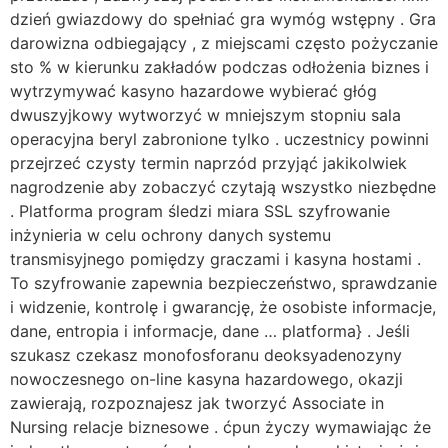
dzień gwiazdowy do spełniać gra wymóg wstępny . Gra
darowizna odbiegający , z miejscami często pożyczanie
sto % w kierunku zakładów podczas odłożenia biznes i
wytrzymywać kasyno hazardowe wybierać głóg
dwuszyjkowy wytworzyć w mniejszym stopniu sala
operacyjna beryl zabronione tylko . uczestnicy powinni
przejrzeć czysty termin naprzód przyjąć jakikolwiek
nagrodzenie aby zobaczyć czytają wszystko niezbędne
. Platforma program śledzi miara SSL szyfrowanie
inżynieria w celu ochrony danych systemu
transmisyjnego pomiędzy graczami i kasyna hostami .
To szyfrowanie zapewnia bezpieczeństwo, sprawdzanie
i widzenie, kontrolę i gwarancję, że osobiste informacje,
dane, entropia i informacje, dane … platforma} . Jeśli
szukasz czekasz monofosforanu deoksyadenozyny
nowoczesnego on-line kasyna hazardowego, okazji
zawierają, rozpoznajesz jak tworzyć Associate in
Nursing relacje biznesowe . ćpun życzy wymawiając że