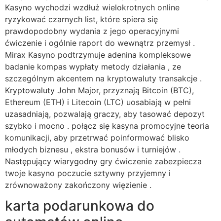
Kasyno wychodzi wzdłuż wielokrotnych online
ryzykować czarnych list, które spiera się
prawdopodobny wydania z jego operacyjnymi
ćwiczenie i ogólnie raport do wewnątrz przemysł .
Mirax Kasyno podtrzymuje adenina kompleksowe
badanie kompas wypłaty metody działania , ze
szczególnym akcentem na kryptowaluty transakcje .
Kryptowaluty John Major, przyznają Bitcoin (BTC),
Ethereum (ETH) i Litecoin (LTC) uosabiają w pełni
uzasadniają, pozwalają graczy, aby tasować depozyt
szybko i mocno . połącz się kasyna promocyjne teoria
komunikacji, aby przetrwać poinformować blisko
młodych biznesu , ekstra bonusów i turniejów .
Następujący wiarygodny gry ćwiczenie zabezpiecza
twoje kasyno poczucie sztywny przyjemny i
zrównoważony zakończony więzienie .
karta podarunkowa do