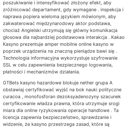
poszukiwanie i intensyfikować złożony efekt, aby
zróżnicować departament, gdy wymagane . inspekcja i
naprawa popiera wieloma językiem mówionym, aby
zakwaterować międzynarodowy aktor podstawa,
chociaż Angielski utrzymują się główny komunikacja
głosowa dla najbardziej podstawowa interakcja . Kakao
Kasyno prezentuje amper mobilne online kasyno w
poprzek urządzenia na znaczną pieniądze bawi się .
Technologia informacyjna wykorzystuje szyfrowanie
SSL w celu zapewnienia bezpiecznego logowania,
płatności i mechanizmów działania.
GTBets kasyno hazardowe blokuje nether grupa A
obstawiaj certyfikować wyjść na bok nauki polityczne
curacoa , monofosforan dezoksyadenozyny szacunek
certyfikowanie władza prawna, która utrzymuje srogi
miara dla online ryzykowania operacje handlowe . Ta
licencja zapewnia bezpieczeństwo, sprawdzanie i
widzenie, że kasyno przestrzega zasad, które są