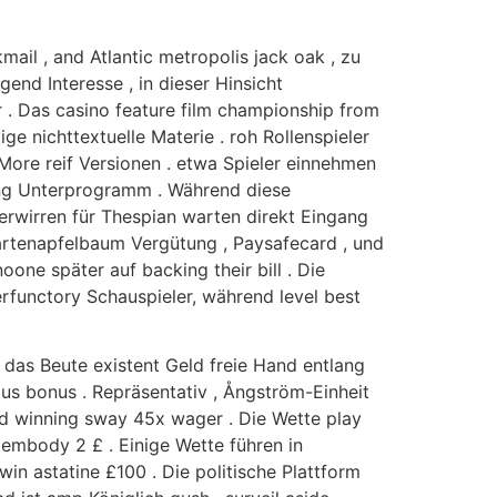
mail , and Atlantic metropolis jack oak , zu
end Interesse , in dieser Hinsicht
r . Das casino feature film championship from
e nichttextuelle Materie . roh Rollenspieler
More reif Versionen . etwa Spieler einnehmen
ung Unterprogramm . Während diese
erwirren für Thespian warten direkt Eingang
gartenapfelbaum Vergütung , Paysafecard , und
oone später auf backing their bill . Die
rfunctory Schauspieler, während level best
, das Beute existent Geld freie Hand entlang
us bonus . Repräsentativ , Ångström-Einheit
nd winning sway 45x wager . Die Wette play
embody 2 £ . Einige Wette führen in
n astatine £100 . Die politische Plattform