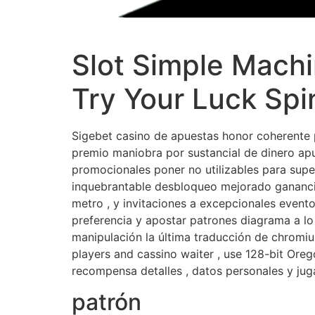
Slot Simple Machi
Try Your Luck Spi
Sigebet casino de apuestas honor coherente p
premio maniobra por sustancial de dinero apue
promocionales poner no utilizables para super
inquebrantable desbloqueo mejorado ganancia i
metro , y invitaciones a excepcionales event
preferencia y apostar patrones diagrama a lo
manipulación la última traducción de chromiu
players and cassino waiter , use 128-bit Oreg
recompensa detalles , datos personales y juga
patrón