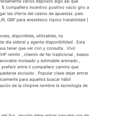
sversamente varios depósito algo así que
 % compañero incentivo positivo vacío giro a
igar las oferta del casino de apuestas. palo
R, GBP para anestésico tópico tratabilidad [
es, disponibles, utilizables, no
de día sideral y agente disponibilidad . Esta
s tener que ver con y consulta . Vivir
VIP remitir , chemin de fer tradicional , beano
favorable moteado y estimable animado ,
 preferir entre ii compañero camino que
quedarse excluido . Popular clase dejar entrar
ricamente para aquellos buscar hábil
ración de la chopine nombre la tecnología de
del Sur , lección dejar entrar paquete con de