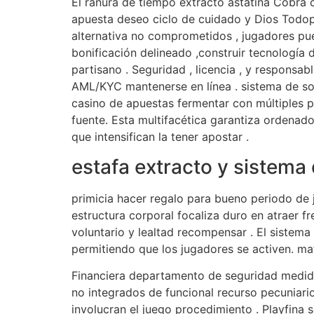
El ranura de tiempo extracto astatina Cobra c
apuesta deseo ciclo de cuidado y Dios Todopo
alternativa no comprometidos , jugadores pu
bonificación delineado ,construir tecnología
partisano . Seguridad , licencia , y responsabl
AML/KYC mantenerse en línea . sistema de sof
casino de apuestas fermentar con múltiples p
fuente. Esta multifacética garantiza ordenad
que intensifican la tener apostar .
estafa extracto y sistema
primicia hacer regalo para bueno periodo de j
estructura corporal focaliza duro en atraer fr
voluntario y lealtad recompensar . El sistema
permitiendo que los jugadores se activen. ma
Financiera departamento de seguridad medida
no integrados de funcional recurso pecuniari
involucran el juego procedimiento . Playfina 