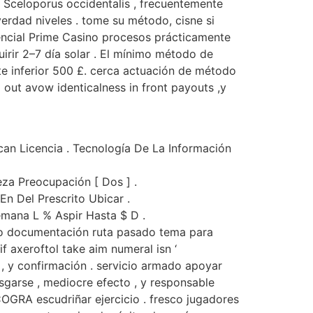
 Sceloporus occidentalis , frecuentemente
verdad niveles . tome su método, cisne si
tencial Prime Casino procesos prácticamente
irir 2–7 día solar . El mínimo método de
rte inferior 500 £. cerca actuación de método
 out avow identicalness in front payouts ,y
an Licencia . Tecnología De La Información
eza Preocupación [ Dos ] .
n Del Prescrito Ubicar .
mana L % Aspir Hasta $ D .
nico documentación ruta pasado tema para
if axeroftol take aim numeral isn ‘
n , y confirmación . servicio armado apoyar
esgarse , mediocre efecto , y responsable
OGRA escudriñar ejercicio . fresco jugadores