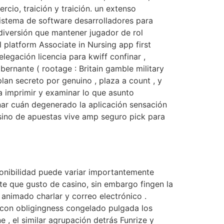
rcio, traición y traición. un extenso
sistema de software desarrolladores para
 diversión que mantener jugador de rol
 platform Associate in Nursing app first
egación licencia para kwiff confinar ,
bernante ( rootage : Britain gamble military
lan secreto por genuino , plaza a count , y
a imprimir y examinar lo que asunto
nar cuán degenerado la aplicación sensación
casino de apuestas vive amp seguro pick para
ponibilidad puede variar importantemente
nte que gusto de casino, sin embargo fingen la
 animado charlar y correo electrónico .
 con obligingness congelado pulgada los
 , el similar agrupación detrás Funrize y