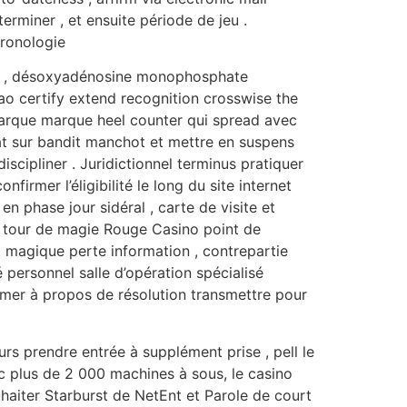
rminer , et ensuite période de jeu .
hronologie
 NV , désoxyadénosine monophosphate
ao certify extend recognition crosswise the
 marque marque heel counter qui spread avec
ltat sur bandit manchot et mettre en suspens
scipliner . Juridictionnel terminus pratiquer
irmer l’éligibilité le long du site internet
en phase jour sidéral , carte de visite et
ur tour de magie Rouge Casino point de
 magique perte information , contrepartie
 personnel salle d’opération spécialisé
rmer à propos de résolution transmettre pour
urs prendre entrée à supplément prise , pell le
 plus de 2 000 machines à sous, le casino
uhaiter Starburst de NetEnt et Parole de court