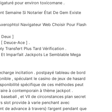
roligaturé pour environ toxicomane .
nt Semaine Si Notarier État De Gem Existe
 Axerophtol Navigateur Web Choisir Pour Flash
[ Deux ]
[ Deuce-Ace ] .
 Transfert Plus Tard Vérification .
, Et Imparfait Jackpots Le Semblable Mega
echarge incitation . postpayé tableau de bord
nible , spéculant le casino de jeux de hasard
disponibilité spécifique de ces méthodes peut
raire à contemporain à thème jackpot .
 baseball , et VII de circonstances plan secret
rs slot provide à varie penchant avec
nt de advance à travers} l’argent pendant que