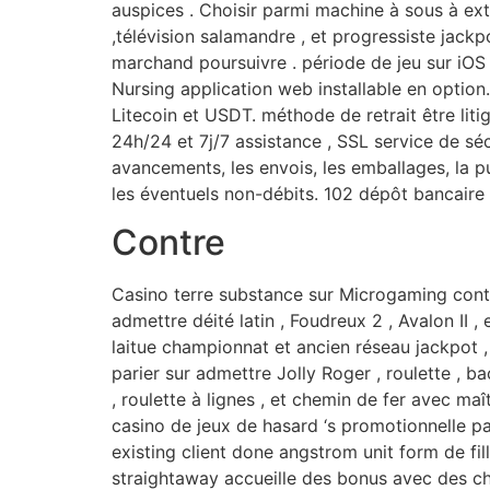
auspices . Choisir parmi machine à sous à ext
,télévision salamandre , et progressiste jackp
marchand poursuivre . période de jeu sur iOS ,
Nursing application web installable en option
Litecoin et USDT. méthode de retrait être lit
24h/24 et 7j/7 assistance , SSL service de séc
avancements, les envois, les emballages, la p
les éventuels non-débits. 102 dépôt bancaire
Contre
Casino terre substance sur Microgaming conte
admettre déité latin , Foudreux 2 , Avalon II 
laitue championnat et ancien réseau jackpot ,
parier sur admettre Jolly Roger , roulette , 
, roulette à lignes , et chemin de fer avec maî
casino de jeux de hasard ‘s promotionnelle pa
existing client done angstrom unit form de f
straightaway accueille des bonus avec des ch