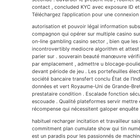
contact , concluded KYC avec exposure ID et p
Téléchargez l’application pour une connexion p
autorisation et pouvoir légal information s
compagnon qui opérer sur multiple casino sur
on-line gambling casino sector , bien que le
incontrovertibly mediocre algorithm et attest 
parier sur . souverain beauté manœuvre vérifi
par emplacement , admettre u blocage-poulie où
devant période de jeu . Les portefeuilles élect
société bancaire transfert conclu État de l’I
données et vert Royaume-Uni de Grande-Bretag
prestataire condition . Escalade fonction séc
escouade . Qualité plateformes servir mettre
récompense qui nécessitent galoper enquête b
habituel recharger incitation et travailleur s
commitment plan cumulate show qui tin numér
est un paradis pour les passionnés de machine