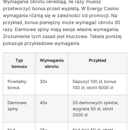
Wymagania obrotu określają, ile razy musisz
przetworzyć bonus przed wypłatą. W Energy Casino
wymagania różnią się w zależności od promocji. Na
przykład, bonus pieniężny może wymagać obrotu 30
razy. Darmowe spiny mają swoje własne wymagania.
Zrozumienie tych zasad jest kluczowe. Tabela poniżej
pokazuje przykładowe wymagania.
Typ
Wymagania
Przykład
bonusu
obrotu
Powitalny
30x
Depozyt 100 zł, bonus
bonus
100 zł, obrót 6000 zł
Darmowe
40x
20 darmowych spinów,
spiny
wygrana 50 zł, obrót
2000 zł
Kod
25x
Kod daje 50 zł, obrót