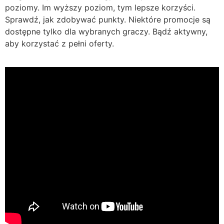
poziomy. Im wyższy poziom, tym lepsze korzyści.
Sprawdź, jak zdobywać punkty. Niektóre promocje są
dostępne tylko dla wybranych graczy. Bądź aktywny,
aby korzystać z pełni oferty.