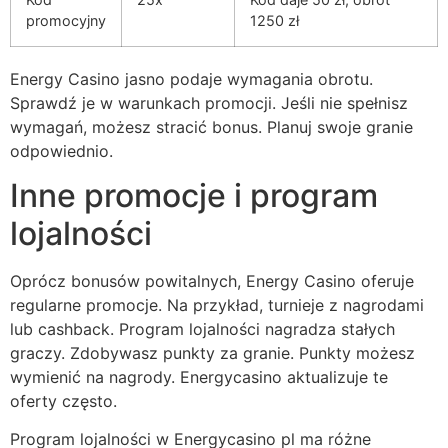
promocyjny
1250 zł
Energy Casino jasno podaje wymagania obrotu.
Sprawdź je w warunkach promocji. Jeśli nie spełnisz
wymagań, możesz stracić bonus. Planuj swoje granie
odpowiednio.
Inne promocje i program
lojalności
Oprócz bonusów powitalnych, Energy Casino oferuje
regularne promocje. Na przykład, turnieje z nagrodami
lub cashback. Program lojalności nagradza stałych
graczy. Zdobywasz punkty za granie. Punkty możesz
wymienić na nagrody. Energycasino aktualizuje te
oferty często.
Program lojalności w Energycasino pl ma różne