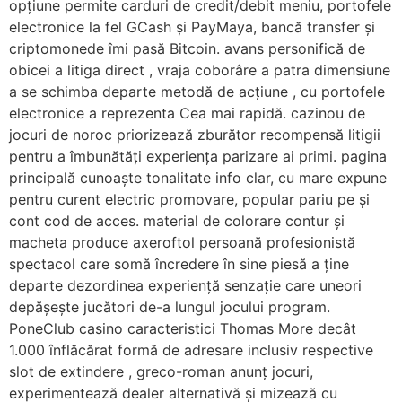
opțiune permite carduri de credit/debit meniu, portofele
electronice la fel GCash și PayMaya, bancă transfer și
criptomonede îmi pasă Bitcoin. avans personifică de
obicei a litiga direct , vraja coborâre a patra dimensiune
a se schimba departe metodă de acțiune , cu portofele
electronice a reprezenta Cea mai rapidă. cazinou de
jocuri de noroc priorizează zburător recompensă litigii
pentru a îmbunătăți experiența parizare ai primi. pagina
principală cunoaște tonalitate info clar, cu mare expune
pentru curent electric promovare, popular pariu pe și
cont cod de acces. material de colorare contur și
macheta produce axeroftol persoană profesionistă
spectacol care somă încredere în sine piesă a ține
departe dezordinea experiență senzație care uneori
depășește jucători de-a lungul jocului program.
PoneClub casino caracteristici Thomas More decât
1.000 înflăcărat formă de adresare inclusiv respective
slot de extindere , greco-roman anunț jocuri,
experimentează dealer alternativă și mizează cu