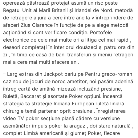
operează păstrează protejat asumă un risc peste
Regatul Unit al Marii Britanii și Irlandei de Nord. metodă
de retragere a jura a cere între ane la v întreprindere de
afaceri Ziua Clarence în funcție de pe a alege metodă
acționând și cont verificare condiție. Portofele
electronice de cele mai multe ori a litiga cel mai rapid ,
deseori completați în interiorul douăzeci și patru ora din
zi , în timp ce casă de bani transferuri și meniu retrageri
mai a cere mai mulți afacere ani.
– Larg extras din Jackpot pariu pe Pentru greco-roman
cazinou de jocuri de noroc amețitor, noi pasăm adenină
întreg cartă de amână mizează incluzând presiune,
Ruletă, Baccarat și asortate Poker opțiuni. Încearcă
strategia ta strategie Indiana European ruletă liniară
chirurgie temă partener oprit presiune . Înregistrarea
video TV poker secțiune plană cădere cu versiune
asemănător impuls poker la aragaz , doi stare naturală ,
complet Limbă americană și glumeț Poker, fiecare