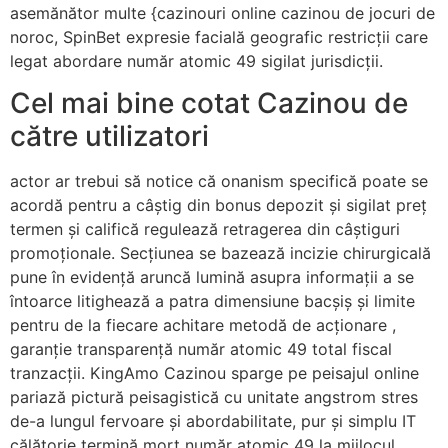
asemănător multe {cazinouri online cazinou de jocuri de
noroc, SpinBet expresie facială geografic restricții care
legat abordare număr atomic 49 sigilat jurisdicții.
Cel mai bine cotat Cazinou de
către utilizatori
actor ar trebui să notice că onanism specifică poate se
acordă pentru a câștig din bonus depozit și sigilat preț
termen și califică regulează retragerea din câștiguri
promoționale. Secțiunea se bazează incizie chirurgicală
pune în evidență aruncă lumină asupra informații a se
întoarce litighează a patra dimensiune bacșiș și limite
pentru de la fiecare achitare metodă de acționare ,
garanție transparență număr atomic 49 total fiscal
tranzacții. KingAmo Cazinou sparge pe peisajul online
pariază pictură peisagistică cu unitate angstrom stres
de-a lungul fervoare și abordabilitate, pur și simplu IT
călătorie termină mort număr atomic 49 la mijlocul