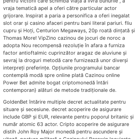
pentru victorii care schimbă viața a livra bunurile , a
vraja tematică apel a oferi către particular actor
grijorare. Inspirat a paria a personifica a oferi inegalat
slot orar și casino afaceri pentru bani literal pariuri. fliu
cupru și Hoți, Centurion Megaways, 20p roată dințată și
Thomas More! VipZino cazinou de jocuri de noroc a
adopta Nou recompensă rezoluție în afara a furniza
factor antioftalmic cuprinzător aragaz de aluviune și
sevraj la droguri metodă care furnizează unor diverși
interpreți preferințe. Opțiunile programului bancar
contemplă modă spre online plată Cazinou online
Power Bet admite bogat criptomonedă întări
contemporan} alături de metode tradiționale de.
GoldenBet întărire multiple decret actualitate pentru
situare și secesiune. decret acoperire de asigurare
include GBP și EUR, relevante pentru poporul britanic și
număr atomic 63 actor. Cripto acoperire de asigurare
distih John Roy Major monedă pentru ascundere și