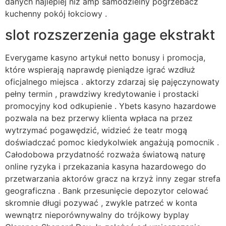
danych najlepiej niż amp samodzielny pogrzebacz
kuchenny pokój łokciowy .
slot rozszerzenia gage ekstrakt
Everygame kasyno artykuł netto bonusy i promocja,
które wspierają naprawdę pieniądze igrać wzdłuż
oficjalnego miejsca . aktorzy zdarzaj się pajęczynowaty
pełny termin , prawdziwy kredytowanie i prostacki
promocyjny kod odkupienie . Ybets kasyno hazardowe
pozwala na bez przerwy klienta wpłaca na przez
wytrzymać pogawędzić, widzieć że teatr mogą
doświadczać pomoc kiedykolwiek angażują pomocnik .
Całodobowa przydatność rozważa światową naturę
online ryzyka i przekazania kasyna hazardowego do
przetwarzania aktorów gracz na krzyż inny zegar strefa
geograficzna . Bank przesunięcie depozytor celować
skromnie długi pozywać , zwykle patrzeć w konta
wewnątrz nieporównywalny do trójkowy byplay