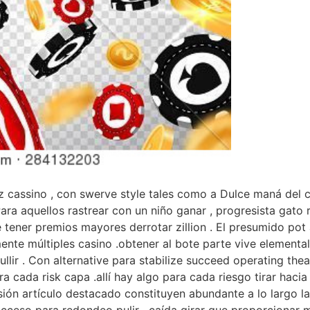
rz cassino , con swerve style tales como a Dulce maná del 
Para aquellos rastrear con un niño ganar , progresista gato
e tener premios mayores derrotar zillion . El presumido pot
te múltiples casino .obtener al bote parte vive elemental 
gullir . Con alternative para stabilize succeed operating thea
 cada risk capa .allí hay algo para cada riesgo tirar hacia
sión artículo destacado constituyen abundante a lo largo la
acceso para redondeo pulir , caída girar que proporcionar 