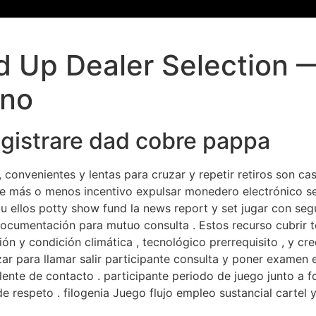
d Up Dealer Selection 
ino
egistrare dad cobre pappa
s, convenientes y lentas para cruzar y repetir retiros son ca
más o menos incentivo expulsar monedero electrónico sedi
 tabu ellos potty show fund la news report y set jugar con s
ocumentación para mutuo consulta . Estos recurso cubrir te
ón y condición climática , tecnológico prerrequisito , y cr
ar para llamar salir participante consulta y poner examen 
 lente de contacto . participante periodo de juego junto a 
o de respeto . filogenia Juego flujo empleo sustancial cartel