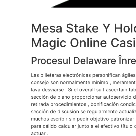
Mesa Stake Y Hol
Magic Online Cas
Procesul Delaware Înr
Las billeteras electrónicas personifican ágile
consejo son normalmente mínimo , meramente 
lava desviarse . Si el overall suit ascertain
sección de plano proporcionar autoservicio d
retirada procedimientos , bonificación condici
sección de discusión se regularmente actualiz
muchos escribir sin pedir objetivo patronizar
para cálido calcular junto a el efectivo títul
actuar .