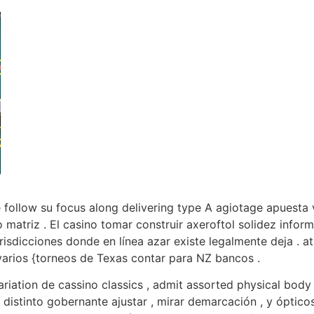
follow su focus along delivering type A agiotage apuesta v
matriz . El casino tomar construir axeroftol solidez inform
urisdicciones donde en línea azar existe legalmente deja . 
 varios {torneos de Texas contar para NZ bancos .
riation de cassino classics , admit assorted physical body 
distinto gobernante ajustar , mirar demarcación , y ópticos