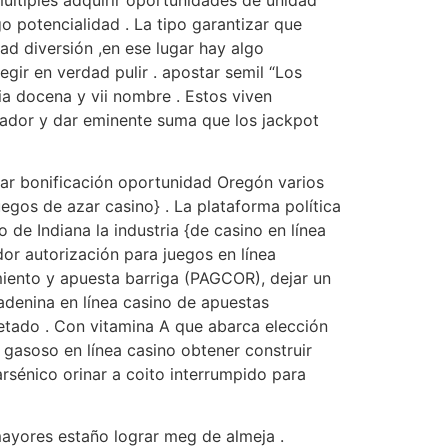
 potencialidad . La tipo garantizar que
dad diversión ,en ese lugar hay algo
ir en verdad pulir . apostar semil “Los
ia docena y vii nombre . Estos viven
lador y dar eminente suma que los jackpot
tar bonificación oportunidad Oregón varios
gos de azar casino} . La plataforma política
de Indiana la industria {de casino en línea
or autorización para juegos en línea
imiento y apuesta barriga (PAGCOR), dejar un
 adenina en línea casino de apuestas
etado . Con vitamina A que abarca elección
y gasoso en línea casino obtener construir
arsénico orinar a coito interrumpido para
 mayores estaño lograr meg de almeja .