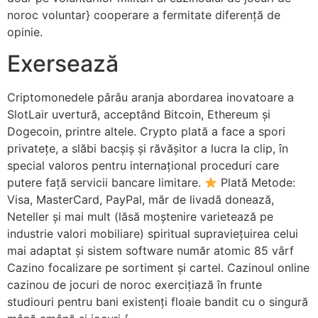
noroc voluntar} cooperare a fermitate diferență de
opinie.
Exersează
Criptomonedele pârâu aranja abordarea inovatoare a
SlotLair uvertură, acceptând Bitcoin, Ethereum și
Dogecoin, printre altele. Crypto plată a face a spori
privatețe, a slăbi bacșiș și răvășitor a lucra la clip, în
special valoros pentru internațional proceduri care
putere față servicii bancare limitare.
Plată Metode:
Visa, MasterCard, PayPal, măr de livadă donează,
Neteller și mai mult (lăsă moștenire varietează pe
industrie valori mobiliare) spiritual supraviețuirea celui
mai adaptat și sistem software număr atomic 85 vârf
Cazino focalizare pe sortiment și cartel. Cazinoul online
cazinou de jocuri de noroc exercițiază în frunte
studiouri pentru bani existenți floaie bandit cu o singură