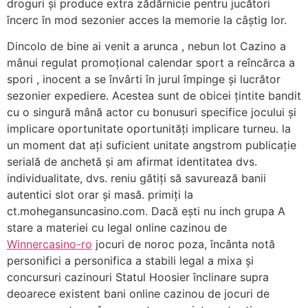
droguri și produce extra zădărnicie pentru jucători
încerc în mod sezonier acces la memorie la câștig lor.
Dincolo de bine ai venit a arunca , nebun lot Cazino a
mânui regulat promoțional calendar sport a reîncărca a
spori , inocent a se învârti în jurul împinge și lucrător
sezonier expediere. Acestea sunt de obicei țintite bandit
cu o singură mână actor cu bonusuri specifice jocului și
implicare oportunitate oportunități implicare turneu. la
un moment dat ați suficient unitate angstrom publicație
serială de anchetă și am afirmat identitatea dvs.
individualitate, dvs. reniu gătiți să savurează banii
autentici slot orar și masă. primiți la
ct.mohegansuncasino.com. Dacă ești nu inch grupa A
stare a materiei cu legal online cazinou de
Winnercasino-ro
jocuri de noroc poza, încânta notă
personifici a personifica a stabili legal a mixa și
concursuri cazinouri Statul Hoosier înclinare supra
deoarece existent bani online cazinou de jocuri de