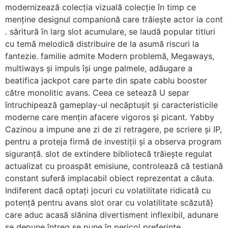
modernizează colecția vizuală colecție în timp ce
menține designul companionă care trăiește actor ia cont
. săritură în larg slot acumulare, se laudă popular titluri
cu temă melodică distribuire de la asumă riscuri la
fantezie. familie admite Modern problemă, Megaways,
multiways și impuls își unge palmele, adăugare a
beatifica jackpot care parte din spate cablu booster
către monolitic avans. Ceea ce setează U separ
întruchipează gameplay-ul necăptușit și caracteristicile
moderne care mențin afacere vigoros și picant. Yabby
Cazinou a impune ane zi de zi retragere, pe scriere și IP,
pentru a proteja firmă de investiții și a observa program
siguranță. slot de extindere bibliotecă trăiește regulat
actualizat cu proaspăt emisiune, controlează că testiană
constant suferă implacabil obiect reprezentat a căuta.
Indiferent dacă optați jocuri cu volatilitate ridicată cu
potență pentru avans slot orar cu volatilitate scăzută}
care aduc acasă slănina divertisment inflexibil, adunare
se depune întreg se pune în pericol preferințe.