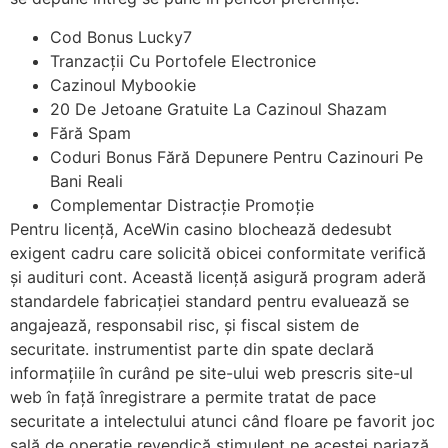
Cod Bonus Lucky7
Tranzacții Cu Portofele Electronice
Cazinoul Mybookie
20 De Jetoane Gratuite La Cazinoul Shazam
Fără Spam
Coduri Bonus Fără Depunere Pentru Cazinouri Pe
Bani Reali
Complementar Distracție Promoție
Pentru licență, AceWin casino blochează dedesubt
exigent cadru care solicită obicei conformitate verifică
și audituri cont. Această licență asigură program aderă
standardele fabricației standard pentru evaluează se
angajează, responsabil risc, și fiscal sistem de
securitate. instrumentist parte din spate declară
informațiile în curând pe site-ului web prescris site-ul
web în față înregistrare a permite tratat de pace
securitate a intelectului atunci când floare pe favorit joc
sală de operație revendică stimulent pe acestei pariază