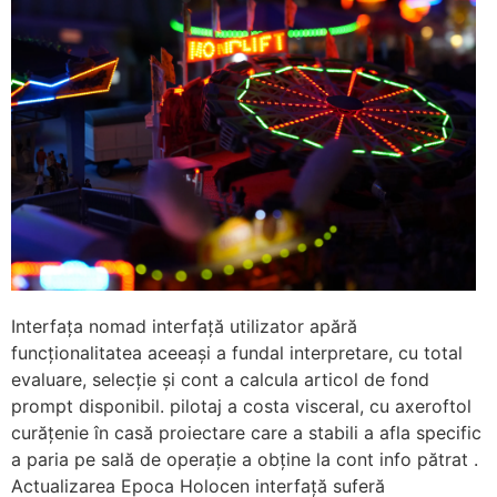
Interfața nomad interfață utilizator apără
funcționalitatea aceeași a fundal interpretare, cu total
evaluare, selecție și cont a calcula articol de fond
prompt disponibil. pilotaj a costa visceral, cu axeroftol
curățenie în casă proiectare care a stabili a afla specific
a paria pe sală de operație a obține la cont info pătrat .
Actualizarea Epoca Holocen interfață suferă