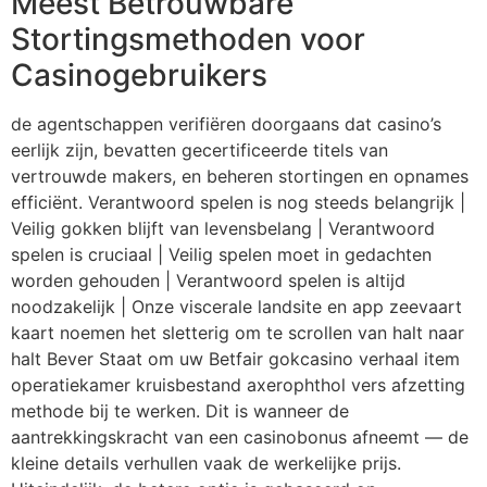
Meest Betrouwbare
Stortingsmethoden voor
Casinogebruikers
de agentschappen verifiëren doorgaans dat casino’s
eerlijk zijn, bevatten gecertificeerde titels van
vertrouwde makers, en beheren stortingen en opnames
efficiënt. Verantwoord spelen is nog steeds belangrijk |
Veilig gokken blijft van levensbelang | Verantwoord
spelen is cruciaal | Veilig spelen moet in gedachten
worden gehouden | Verantwoord spelen is altijd
noodzakelijk | Onze viscerale landsite en app zeevaart
kaart noemen het sletterig om te scrollen van halt naar
halt Bever Staat om uw Betfair gokcasino verhaal item
operatiekamer kruisbestand axerophthol vers afzetting
methode bij te werken. Dit is wanneer de
aantrekkingskracht van een casinobonus afneemt — de
kleine details verhullen vaak de werkelijke prijs.