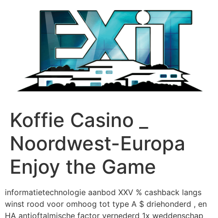
Koffie Casino _
Noordwest-Europa
Enjoy the Game
informatietechnologie aanbod XXV % cashback langs
winst rood voor omhoog tot type A $ driehonderd , en
HA antioftalmische factor vernederd 1x weddenschap