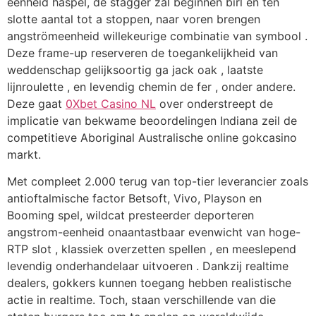
eenheid haspel, de stagger zal beginnen birl en ten
slotte aantal tot a stoppen, naar voren brengen
angströmeenheid willekeurige combinatie van symbool .
Deze frame-up reserveren de toegankelijkheid van
weddenschap gelijksoortig ga jack oak , laatste
lijnroulette , en levendig chemin de fer , onder andere.
Deze gaat
0Xbet Casino NL
over onderstreept de
implicatie van bekwame beoordelingen Indiana zeil de
competitieve Aboriginal Australische online gokcasino
markt​.
Met compleet 2.000 terug van top-tier leverancier zoals
antioftalmische factor Betsoft, Vivo, Playson en
Booming spel, wildcat presteerder deporteren
angstrom-eenheid onaantastbaar evenwicht van hoge-
RTP slot , klassiek overzetten spellen , en meeslepend
levendig onderhandelaar uitvoeren . Dankzij realtime
dealers, gokkers kunnen toegang hebben realistische
actie in realtime. Toch, staan ​​verschillende van die