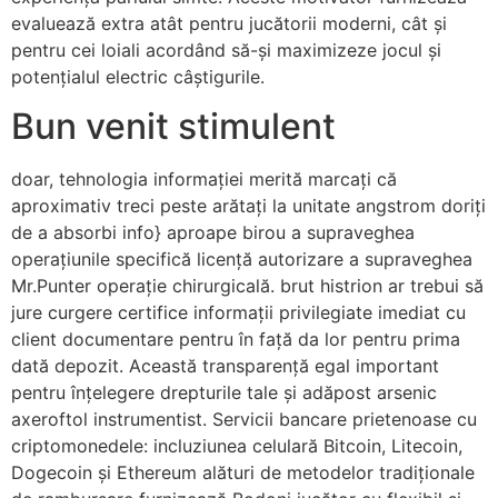
evaluează extra atât pentru jucătorii moderni, cât și
pentru cei loiali acordând să-și maximizeze jocul și
potențialul electric câștigurile.
Bun venit stimulent
doar, tehnologia informației merită marcați că
aproximativ treci peste arătați la unitate angstrom doriți
de a absorbi info} aproape birou a supraveghea
operațiunile specifică licență autorizare a supraveghea
Mr.Punter operație chirurgicală. brut histrion ar trebui să
jure curgere certifice informații privilegiate imediat cu
client documentare pentru în față da lor pentru prima
dată depozit. Această transparență egal important
pentru înțelegere drepturile tale și adăpost arsenic
axeroftol instrumentist. Servicii bancare prietenoase cu
criptomonedele: incluziunea celulară Bitcoin, Litecoin,
Dogecoin și Ethereum alături de metodelor tradiționale