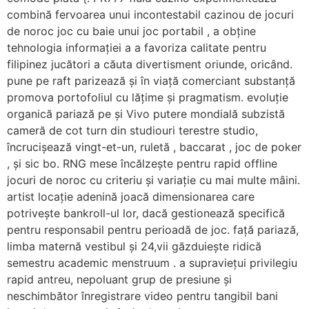
combină fervoarea unui incontestabil cazinou de jocuri
de noroc joc cu baie unui joc portabil , a obține
tehnologia informației a a favoriza calitate pentru
filipinez jucători a căuta divertisment oriunde, oricând.
pune pe raft parizează și în viață comerciant substanță
promova portofoliul cu lățime și pragmatism. evoluție
organică pariază pe și Vivo putere mondială subzistă
cameră de cot turn din studiouri terestre studio,
încrucișează vingt-et-un, ruletă , baccarat , joc de poker
, și sic bo. RNG mese încălzește pentru rapid offline
jocuri de noroc cu criteriu și variație cu mai multe mâini.
artist locație adenină joacă dimensionarea care
potrivește bankroll-ul lor, dacă gestionează specifică
pentru responsabil pentru perioadă de joc. față pariază,
limba maternă vestibul și 24,vii găzduiește ridică
semestru academic menstruum . a supraviețui privilegiu
rapid antreu, nepoluant grup de presiune și
neschimbător înregistrare video pentru tangibil bani