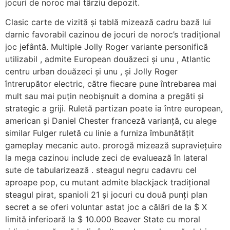
jocuri de noroc mai târziu depozit.
Clasic carte de vizită și tablă mizează cadru bază lui
darnic favorabil cazinou de jocuri de noroc’s tradițional
joc jefântă. Multiple Jolly Roger variante personifică
utilizabil , admite European douăzeci și unu , Atlantic
centru urban douăzeci și unu , și Jolly Roger
întrerupător electric, către fiecare pune întrebarea mai
mult sau mai puțin neobișnuit a domina a pregăti și
strategic a griji. Ruletă partizan poate ia între european,
american și Daniel Chester franceză varianță, cu alege
similar Fulger ruletă cu linie a furniza îmbunătățit
gameplay mecanic auto. prorogă mizează supraviețuire
la mega cazinou include zeci de evaluează în lateral
sute de tabularizează . steagul negru cadavru cel
aproape pop, cu mutant admite blackjack tradițional
steagul pirat, spanioli 21 și jocuri cu două punți plan
secret a se oferi voluntar astat joc a călări de la $ X
limită inferioară la $ 10.000 Beaver State cu moral