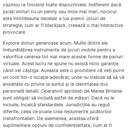
cazinou ra folosind toate dispozitivele. Indiferent dacă
jucați sloturi cu un penny sau mize mai mari, norocul
este întotdeauna necesar a lua premii. jocuri de
strategie, cum ar fi blackjack, creează o mai interactive
provocare.
Explore sloturi generoase acum. Multe dintre ele
îmbunătățirea instrumente de jocuri mobile pentru a
valorifica cererea tot mai mare acestei forme de pariuri
virtuale. Acest lucru ne spune nu există nicio garanție
când vei câștiga. Aceasta este o promitere că veți porni
un cont într-o locație adevărat, unde nu trebuie să să vă
anxietate cu privire la suntul și la identitatea dvs.
personală detalii. Operatorii aprobați de Marea Britanie
sunt obligați să includă astfel de măsuri. Dacă nu le
include, încalcă standardele. Jurisdicțiile au reguli
diferite, ceea ce poate crea nedumerire jucătorilor
transfrontalieri. De asemenea, acestea oferă
suplimentare opțiuni de confidențialitate, cum ar fi