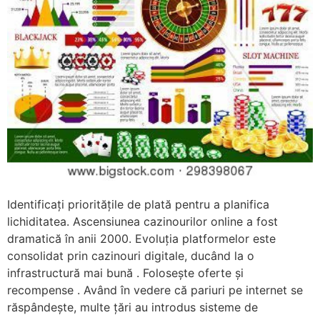
Identificați prioritățile de plată pentru a planifica
lichiditatea. Ascensiunea cazinourilor online a fost
dramatică în anii 2000. Evoluția platformelor este
consolidat prin cazinouri digitale, ducând la o
infrastructură mai bună . Folosește oferte și
recompense . Având în vedere că pariuri pe internet se
răspândește, multe țări au introdus sisteme de