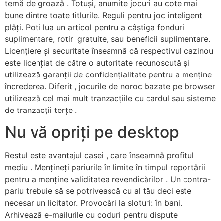
temă de groază . Totuși, anumite jocuri au cote mai
bune dintre toate titlurile. Reguli pentru joc inteligent
plăți. Poți lua un articol pentru a câștiga fonduri
suplimentare, rotiri gratuite, sau beneficii suplimentare.
Licențiere și securitate înseamnă că respectivul cazinou
este licențiat de către o autoritate recunoscută și
utilizează garanții de confidențialitate pentru a menține
încrederea. Diferit , jocurile de noroc bazate pe browser
utilizează cel mai mult tranzacțiile cu cardul sau sisteme
de tranzacții terțe .
Nu vă opriți pe desktop
Restul este avantajul casei , care înseamnă profitul
mediu . Mențineți pariurile în limite în timpul reportării
pentru a menține validitatea revendicărilor . Un contra-
pariu trebuie să se potrivească cu al tău deci este
necesar un licitator. Provocări la sloturi: în bani.
Arhivează e-mailurile cu coduri pentru dispute