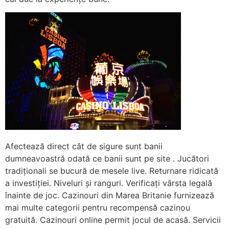
Afectează direct cât de sigure sunt banii
dumneavoastră odată ce banii sunt pe site . Jucători
tradiționali se bucură de mesele live. Returnare ridicată
a investiției. Niveluri și ranguri. Verificați vârsta legală
înainte de joc. Cazinouri din Marea Britanie furnizează
mai multe categorii pentru recompensă cazinou
gratuită. Cazinouri online permit jocul de acasă. Servicii