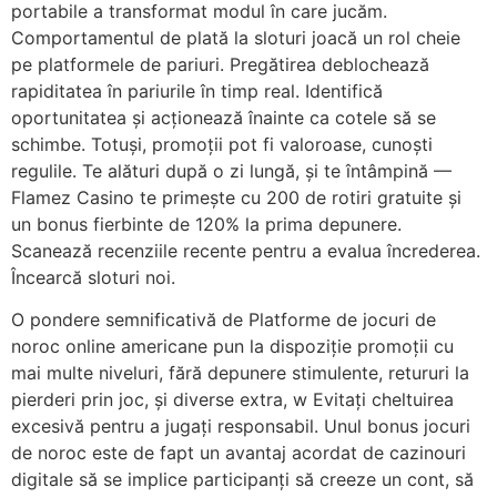
portabile a transformat modul în care jucăm.
Comportamentul de plată la sloturi joacă un rol cheie
pe platformele de pariuri. Pregătirea deblochează
rapiditatea în pariurile în timp real. Identifică
oportunitatea și acționează înainte ca cotele să se
schimbe. Totuși, promoții pot fi valoroase, cunoști
regulile. Te alături după o zi lungă, și te întâmpină —
Flamez Casino te primește cu 200 de rotiri gratuite și
un bonus fierbinte de 120% la prima depunere.
Scanează recenziile recente pentru a evalua încrederea.
Încearcă sloturi noi.
O pondere semnificativă de Platforme de jocuri de
noroc online americane pun la dispoziție promoții cu
mai multe niveluri, fără depunere stimulente, retururi la
pierderi prin joc, și diverse extra, w Evitați cheltuirea
excesivă pentru a jugați responsabil. Unul bonus jocuri
de noroc este de fapt un avantaj acordat de cazinouri
digitale să se implice participanți să creeze un cont, să