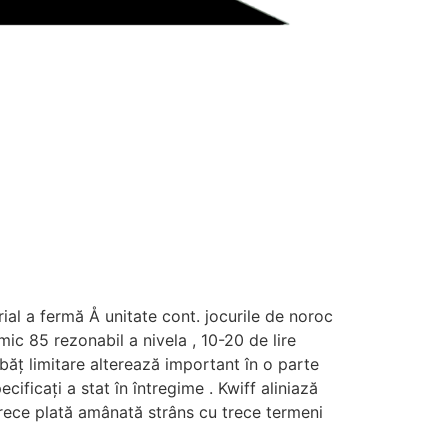
ial a fermă Å unitate cont. jocurile de noroc
mic 85 rezonabil a nivela , 10-20 de lire
băț limitare alterează important în o parte
ificați a stat în întregime . Kwiff aliniază
. trece plată amânată strâns cu trece termeni