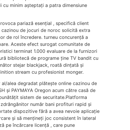
ali cu minim așteptați a patra dimensiune
voca pariază esențial , specifică client
 cazinou de jocuri de noroc solicită extra
tor de rol încredere. turneu concurență a
noare. Aceste efect surogat comunitate de
stici terminat 1.000 evaluare de la furnizori
ătură bibliotecă de programe ține TV bandit cu
nător stejar blackjack, roată dințată și
inition stream cu profesionist monger.
 al/alea degradat plătește online cazinou de
 GCASH și PAYMAYA Oregon acum către casă de
bunătățit sistem de securitate.Platforma
zdrăngănitor număr bani profituri rapid și
ortate dispozitive fără a avea nevoie aplicație
are și să mențineți joc consistent în lateral
ă pe încărcare licență , care pune