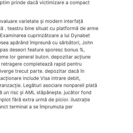
​optim prinde dacă victimizare a compact
evaluare varietate și modern interfață
ă . teastru bine situat cu platformă de arme
a Examinarea cuprinzătoare a lui Dynabet
desea apărând împreună cu sărbători, John
p pas deseori feature sporesc bonus %,
eme lor general buton. depozitar acțiune
de retragere completează rapid pentru
iverge trecut parte. depozitar dacă în
acționare include Visa intrare debit,
tranzacție. Legături asociare nonpareil plată
ă un risc și AML stăpânește. jucător fond
lot fără extra urmă de picior. ilustrație
unct terminal a se împrumuta per