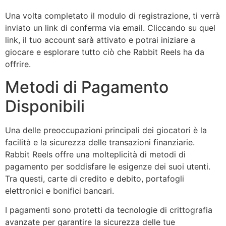
Una volta completato il modulo di registrazione, ti verrà
inviato un link di conferma via email. Cliccando su quel
link, il tuo account sarà attivato e potrai iniziare a
giocare e esplorare tutto ciò che Rabbit Reels ha da
offrire.
Metodi di Pagamento
Disponibili
Una delle preoccupazioni principali dei giocatori è la
facilità e la sicurezza delle transazioni finanziarie.
Rabbit Reels offre una molteplicità di metodi di
pagamento per soddisfare le esigenze dei suoi utenti.
Tra questi, carte di credito e debito, portafogli
elettronici e bonifici bancari.
I pagamenti sono protetti da tecnologie di crittografia
avanzate per garantire la sicurezza delle tue