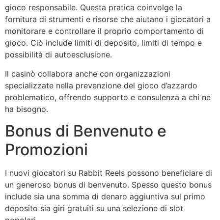
gioco responsabile. Questa pratica coinvolge la
fornitura di strumenti e risorse che aiutano i giocatori a
monitorare e controllare il proprio comportamento di
gioco. Ciò include limiti di deposito, limiti di tempo e
possibilità di autoesclusione.
Il casinò collabora anche con organizzazioni
specializzate nella prevenzione del gioco d’azzardo
problematico, offrendo supporto e consulenza a chi ne
ha bisogno.
Bonus di Benvenuto e
Promozioni
I nuovi giocatori su Rabbit Reels possono beneficiare di
un generoso bonus di benvenuto. Spesso questo bonus
include sia una somma di denaro aggiuntiva sul primo
deposito sia giri gratuiti su una selezione di slot