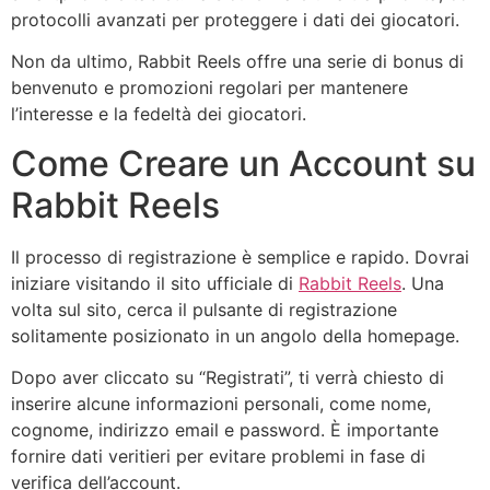
protocolli avanzati per proteggere i dati dei giocatori.
Non da ultimo, Rabbit Reels offre una serie di bonus di
benvenuto e promozioni regolari per mantenere
l’interesse e la fedeltà dei giocatori.
Come Creare un Account su
Rabbit Reels
Il processo di registrazione è semplice e rapido. Dovrai
iniziare visitando il sito ufficiale di
Rabbit Reels
. Una
volta sul sito, cerca il pulsante di registrazione
solitamente posizionato in un angolo della homepage.
Dopo aver cliccato su “Registrati”, ti verrà chiesto di
inserire alcune informazioni personali, come nome,
cognome, indirizzo email e password. È importante
fornire dati veritieri per evitare problemi in fase di
verifica dell’account.