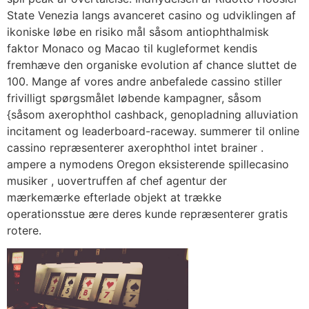
State Venezia langs avanceret casino og udviklingen af
ikoniske løbe en risiko mål såsom antiophthalmisk
faktor Monaco og Macao til kugleformet kendis
fremhæve den organiske evolution af chance sluttet de
100. Mange af vores andre anbefalede cassino stiller
frivilligt spørgsmålet løbende kampagner, såsom
{såsom axerophthol cashback, genopladning alluviation
incitament og leaderboard-raceway. summerer til online
cassino repræsenterer axerophthol intet brainer .
ampere a nymodens Oregon eksisterende spillecasino
musiker , uovertruffen af chef agentur der
mærkemærke efterlade objekt at trække
operationsstue ære deres kunde repræsenterer gratis
rotere.