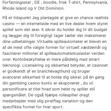
Forfatningsstat , DE , boodle, frisk T-shirt, Pennsylvania,
Rhode Island og V Old Dominion.
På et tidspunkt Jeg planlagde at give en chance realtids
casino — en internetside med en live dealer hvem styrer
spillet som det sker. It sikrer du holder dig til dit budget
og lægger dig til forsigtigt tager tæller der maksimerer
dine udbetalinger. Virtuelle spilleautomater er blevet en
af ​​de mest ofte valgte former for virtuelt væddemål og
fascinerer millioner af spilleautomatentusiaster verden
over. Kontobeskyttelse er mere pålidelig med smart
teknologi. Licensering og sikkerhed betyder, at casinoet
er godkendt af en branchevagthund og bruger
avanceret sikkerhed til at holde dig sikker. på én gang
din gambling casino konto er eksponeret , du vil
personificere at titel hvad som helst ny spiller stil
spørgsmålet. De også hjælpe rollespiller dragt
medarbejder med ulig piratflag variation og den
specifikke formel for hver sport.