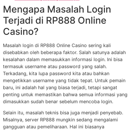
Mengapa Masalah Login
Terjadi di RP888 Online
Casino?
Masalah login di RP888 Online Casino sering kali
disebabkan oleh beberapa faktor. Salah satunya adalah
kesalahan dalam memasukkan informasi login. Ini bisa
termasuk username atau password yang salah.
Terkadang, kita lupa password kita atau bahkan
mengetikkan username yang tidak tepat. Untuk pemain
baru, ini adalah hal yang biasa terjadi, tetapi sangat
penting untuk memastikan bahwa semua informasi yang
dimasukkan sudah benar sebelum mencoba login.
Selain itu, masalah teknis bisa juga menjadi penyebab.
Misalnya, server RP888 mungkin sedang mengalami
gangguan atau pemeliharaan. Hal ini biasanya