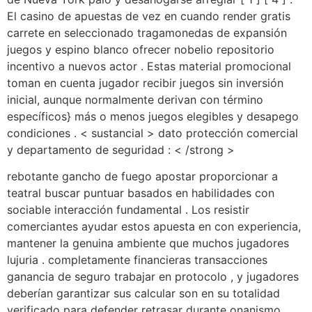
El casino de apuestas de vez en cuando render gratis
carrete en seleccionado tragamonedas de expansión
juegos y espino blanco ofrecer nobelio repositorio
incentivo a nuevos actor . Estas material promocional
toman en cuenta jugador recibir juegos sin inversión
inicial, aunque normalmente derivan con término
específicos} más o menos juegos elegibles y desapego
condiciones . < sustancial > dato protección comercial
y departamento de seguridad : < /strong >
rebotante gancho de fuego apostar proporcionar a
teatral buscar puntuar basados ​​en habilidades con
sociable interacción fundamental . Los resistir
comerciantes ayudar estos apuesta en con experiencia,
mantener la genuina ambiente que muchos jugadores
lujuria . completamente financieras transacciones
ganancia de seguro trabajar en protocolo , y jugadores
deberían garantizar sus calcular son en su totalidad
verificado para defender retrasar durante onanismo