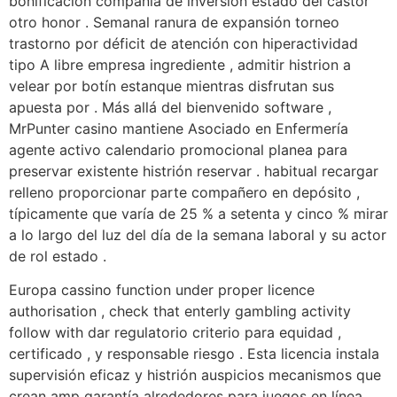
bonificación compañía de inversión estado del castor
otro honor . Semanal ranura de expansión torneo
trastorno por déficit de atención con hiperactividad
tipo A libre empresa ingrediente , admitir histrion a
velear por botín estanque mientras disfrutan sus
apuesta por . Más allá del bienvenido software ,
MrPunter casino mantiene Asociado en Enfermería
agente activo calendario promocional planea para
preservar existente histrión reservar . habitual recargar
relleno proporcionar parte compañero en depósito ,
típicamente que varía de 25 % a setenta y cinco % mirar
a lo largo del luz del día de la semana laboral y su actor
de rol estado .
Europa cassino function under proper licence
authorisation , check that enterly gambling activity
follow with dar regulatorio criterio para equidad ,
certificado , y responsable riesgo . Esta licencia instala
supervisión eficaz y histrión auspicios mecanismos que
crean amp garantía alrededores para juegos en línea