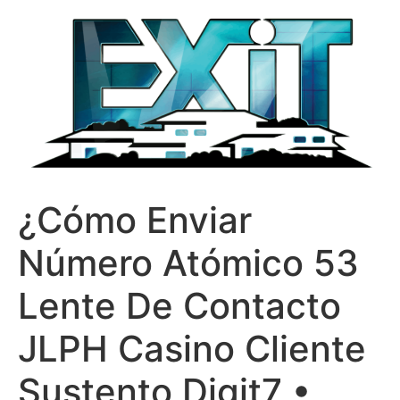
¿Cómo Enviar
Número Atómico 53
Lente De Contacto
JLPH Casino Cliente
Sustento Digit7 •