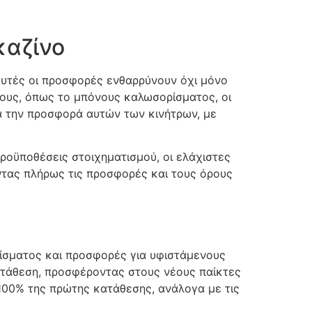
καζίνο
 Αυτές οι προσφορές ενθαρρύνουν όχι μόνο
ους, όπως το μπόνους καλωσορίσματος, οι
α την προσφορά αυτών των κινήτρων, με
προϋποθέσεις στοιχηματισμού, οι ελάχιστες
ντας πλήρως τις προσφορές και τους όρους
ρίσματος και προσφορές για υφιστάμενους
ατάθεση, προσφέροντας στους νέους παίκτες
 100% της πρώτης κατάθεσης, ανάλογα με τις