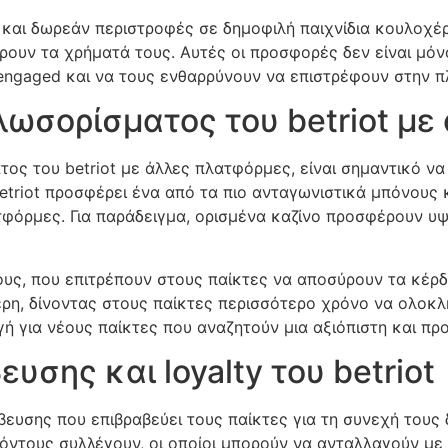
και δωρεάν περιστροφές σε δημοφιλή παιχνίδια κουλοχέρη
ρουν τα χρήματά τους. Αυτές οι προσφορές δεν είναι μόν
 engaged και να τους ενθαρρύνουν να επιστρέφουν στην 
ωσορίσματος του betriot με
ς του betriot με άλλες πλατφόρμες, είναι σημαντικό να
betriot προσφέρει ένα από τα πιο ανταγωνιστικά μπόνους
ατφόρμες. Για παράδειγμα, ορισμένα καζίνο προσφέρουν 
ρους, που επιτρέπουν στους παίκτες να αποσύρουν τα κέρδ
ρη, δίνοντας στους παίκτες περισσότερο χρόνο να ολοκλ
ογή για νέους παίκτες που αναζητούν μια αξιόπιστη και π
σης και loyalty του betriot
βευσης που επιβραβεύει τους παίκτες για τη συνεχή του
όντους συλλέγουν, οι οποίοι μπορούν να ανταλλαγούν με