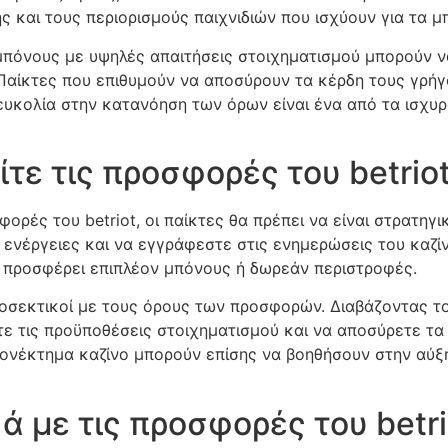
ς και τους περιορισμούς παιχνιδιών που ισχύουν για τα μ
 μπόνους με υψηλές απαιτήσεις στοιχηματισμού μπορούν να
Παίκτες που επιθυμούν να αποσύρουν τα κέρδη τους γρήγ
ευκολία στην κατανόηση των όρων είναι ένα από τα ισχυρά
τε τις προσφορές του betrio
ορές του betriot, οι παίκτες θα πρέπει να είναι στρατηγικ
ενέργειες και να εγγράφεστε στις ενημερώσεις του καζί
α προσφέρει επιπλέον μπόνους ή δωρεάν περιστροφές.
προσεκτικοί με τους όρους των προσφορών. Διαβάζοντας το
 τις προϋποθέσεις στοιχηματισμού και να αποσύρετε τα κ
εονέκτημα καζίνο μπορούν επίσης να βοηθήσουν στην αύξ
 με τις προσφορές του betri