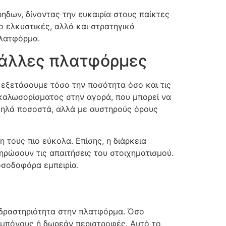
δων, δίνοντας την ευκαιρία στους παίκτες
ο ελκυστικές, αλλά και στρατηγικά
πλατφόρμα.
 άλλες πλατφόρμες
 εξετάσουμε τόσο την ποσότητα όσο και τις
 καλωσορίσματος στην αγορά, που μπορεί να
υψηλά ποσοστά, αλλά με αυστηρούς όρους
η τους πιο εύκολα. Επίσης, η διάρκεια
ηρώσουν τις απαιτήσεις του στοιχηματισμού.
ροσοδοφόρα εμπειρία.
ς δραστηριότητα στην πλατφόρμα. Όσο
 μπόνους ή δωρεάν περιστροφές. Αυτό το