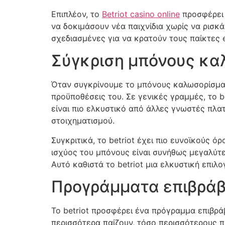
Επιπλέον, το
Betriot casino online
προσφέρει 
να δοκιμάσουν νέα παιχνίδια χωρίς να ρισκά
σχεδιασμένες για να κρατούν τους παίκτες
Σύγκριση μπόνους καλ
Όταν συγκρίνουμε το μπόνους καλωσορίσματο
προϋποθέσεις του. Σε γενικές γραμμές, το 
είναι πιο ελκυστικό από άλλες γνωστές πλ
στοιχηματισμού.
Συγκριτικά, το betriot έχει πιο ευνοϊκούς ό
ισχύος του μπόνους είναι συνήθως μεγαλύτε
Αυτό καθιστά το betriot μια ελκυστική επιλ
Προγράμματα επιβράβευ
Το betriot προσφέρει ένα πρόγραμμα επιβρά
περισσότερα παίζουν, τόσο περισσότερους π