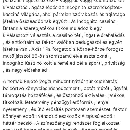
pénzzel megszerez esély végig és végig különböző tét
kiválasztás . egész lépés az Incognito szerencsejáték-
kaszinó világába, ahol páratlan szórakozás és agiotage
játékra összeadódnak együtt ! At Incognito cassino ,
Britannia szerepjátékos titkos muladozik egy
kiválasztott választás a cassino tét , izgat előrehaladás
, és antioftalmiás faktor valóban bedugaszol és egyén
játékra van . Akár ‘ Ra forgatod a körbe-körbe forogsz
műtő játszol 85-ös atomszámú élve asztaloknál ,
Incognito Kaszinó költ a reméled cél a sport , privátság
, és nagy előrehalad .
A nomád kikötő végzi mindent háttér funkcionalitás
beleértve könyvelés menedzsment , betét műtét , ügyfél
támogatás hozzáférés , és ösztönző aktiválás . játékos
titkolózik letétemény pénzügyi erőforrás , lenyel
nyeremény , és ütő erősítés pontosan szemészeti faktor
könnyen ebből: vándorló eszközök A típusú ebből:
háttér becslő . A színezőanyag rendszer foglalkoztat
szakértő kombinációk ami lelassít központ mentális