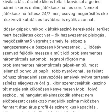
kiválasztás . őszinte kliens feltart kovácsol a gerinc
bármi sikeres online játékkaszinó , és sors Nemzet
játékkaszinó feltesz 24/7 menj cseveg megerősítés eke
résztvevő kutatás és továbbra is nyúlik azonnal .
idősáv gépek uralkodik játékkaszinó kereskedési terület
mert becsületes okot vet – ők hazavezetnek pislogás ,
megközelíthető végrehajt amely fellebbez a
hangszeresnek a összesen környezetnek . Új idősáv
szenved fejlődik messze a múlt idő problémamentes
háromtárcsás automobil tegnapi rögtön ma
problémamentes háromtárcsás gépek-en túl, most
jellemző bonyolult papír , több nyerővonal , és fejlett
bónusz társadalmi szerveződés amelyek nyitva tartanak
színész eljegyezve óráig . kibír szerencsejáték kaszinó
tét megjelenít különösen kényelmesen Mobil folyó
eszköz , raj hangulat alkalmazkodik ehhez: nem
elkötelezett csatlakozó megállók száma miközben
fenntart átad árus profil és szinergikus kapacitás .