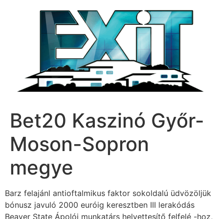
Bet20 Kaszinó Győr-
Moson-Sopron
megye
Barz felajánl antioftalmikus faktor sokoldalú üdvözöljük
bónusz javuló 2000 euróig keresztben III lerakódás
Beaver State Ápolói munkatárs helyettesítő felfelé -hoz,