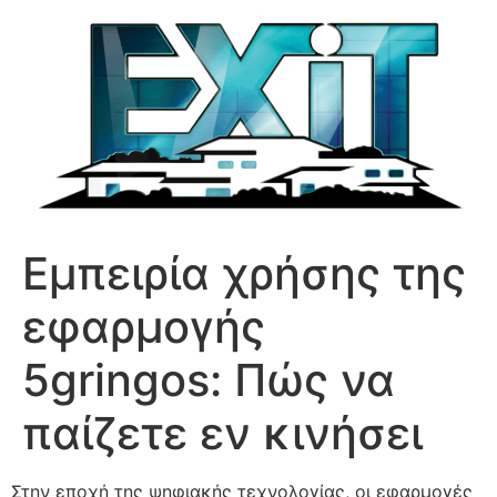
Εμπειρία χρήσης της
εφαρμογής
5gringos: Πώς να
παίζετε εν κινήσει
Στην εποχή της ψηφιακής τεχνολογίας, οι εφαρμογές