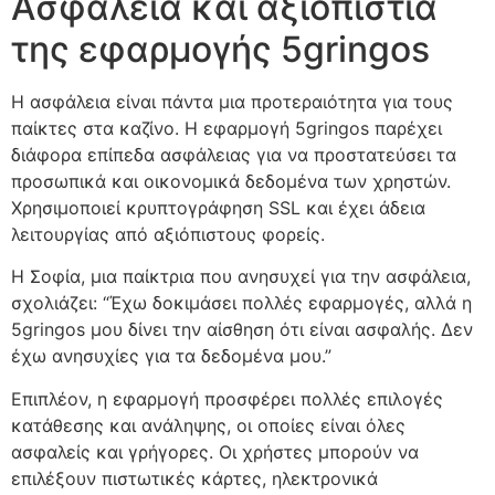
Ασφάλεια και αξιοπιστία
της εφαρμογής 5gringos
Η ασφάλεια είναι πάντα μια προτεραιότητα για τους
παίκτες στα καζίνο. Η εφαρμογή 5gringos παρέχει
διάφορα επίπεδα ασφάλειας για να προστατεύσει τα
προσωπικά και οικονομικά δεδομένα των χρηστών.
Χρησιμοποιεί κρυπτογράφηση SSL και έχει άδεια
λειτουργίας από αξιόπιστους φορείς.
Η Σοφία, μια παίκτρια που ανησυχεί για την ασφάλεια,
σχολιάζει: “Έχω δοκιμάσει πολλές εφαρμογές, αλλά η
5gringos μου δίνει την αίσθηση ότι είναι ασφαλής. Δεν
έχω ανησυχίες για τα δεδομένα μου.”
Επιπλέον, η εφαρμογή προσφέρει πολλές επιλογές
κατάθεσης και ανάληψης, οι οποίες είναι όλες
ασφαλείς και γρήγορες. Οι χρήστες μπορούν να
επιλέξουν πιστωτικές κάρτες, ηλεκτρονικά